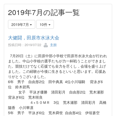
2019年7月の記事一覧
2019年7月
10件
大健闘，田原市水泳大会
投稿日時 : 2019/07/22
主担
7月20日（土）に田原中部小学校で田原市水泳大会が行われ
ました。中山小学校の選手たちが力一杯戦うことができまし
た。競技だけでなく応援でも全力を尽くし，会場を盛り上げ
ました。この経験が今後に生きるといいと思います。応援あ
りがとうございました。
6年 男子 自由形2位 田中典真 4位小川瑞騎 背泳ぎ6
位 鈴木碧馬
女子 平泳ぎ優勝 清田彩月 自由形2位 荒木瀬那
背泳ぎ6位 荒木咲良
４×５０ＭＲ 3位 荒木瀬那 清田彩月 高橋
陽香 小川華凛
5年 男子 平泳ぎ6位 荒木舜世 自由形4位 伊垣蒼空