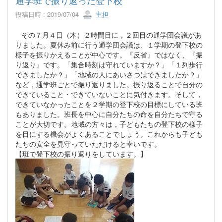
投稿日時 : 2019/07/04
主担
その７月４日（木）２時間目に，２回目の通学団会議があ
りました。夏休み前に行う通学団会議は、１学期の登下校の
様子を振りかえることが中心です。『反省』ではなく、『振
り返り』です。「集合時刻は守れていますか？」「１列歩行
できましたか？」「地域の人にあいさつはできましたか？」
など，通学班ごとで振り返りました。振り返ることで自分の
できていること・できていないことに気付きます。そして，
できていなかったことを２学期の登下校の目標にしている班
もありました。班長を中心に自分たちの命を自分たちで守る
ことが大切です。地域の方々は，子どもたちの登下校の様子
を目にする機会がよくあることでしょう。これからも子ども
たちの安全を見守っていただけると幸いです。
【班で登下校の振り返りをしています。】