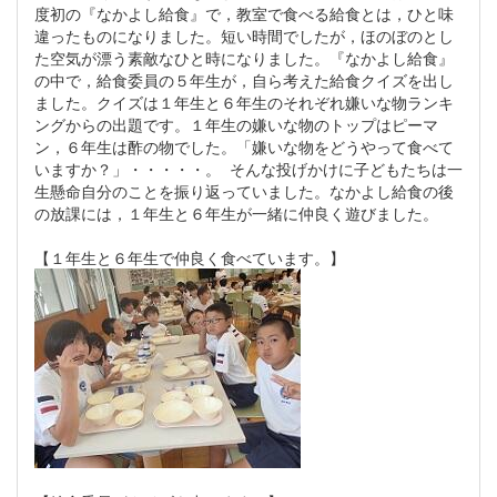
度初の『なかよし給食』で，教室で食べる給食とは，ひと味
違ったものになりました。短い時間でしたが，ほのぼのとし
た空気が漂う素敵なひと時になりました。『なかよし給食』
の中で，給食委員の５年生が，自ら考えた給食クイズを出し
ました。クイズは１年生と６年生のそれぞれ嫌いな物ランキ
ングからの出題です。１年生の嫌いな物のトップはピーマ
ン，６年生は酢の物でした。「嫌いな物をどうやって食べて
いますか？」・・・・・。 そんな投げかけに子どもたちは一
生懸命自分のことを振り返っていました。なかよし給食の後
の放課には，１年生と６年生が一緒に仲良く遊びました。
【１年生と６年生で仲良く食べています。】