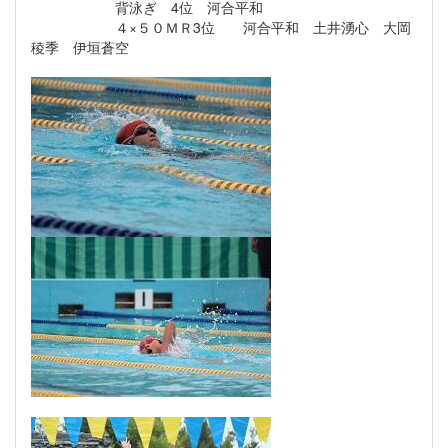
背泳ぎ 4位 河合平和
４×５０ＭＲ3位 河合平和 土井湧心 大岡
稜季 伊垣蒼空