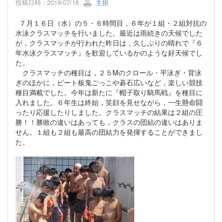
投稿日時 : 2019/07/18
主担
７月１６日（水）の５・６時間目，６年が１組・２組対抗の
水泳クラスマッチを行いました。最近は雨続きの天候でした
が，クラスマッチが行われた昨日は，久しぶりの晴れで『６
年水泳クラスマッチ』を歓迎しているかのような好天候でし
た。
クラスマッチの種目は，２５Mのクロール・平泳ぎ・背泳
ぎのほかに，ビート板鬼ごっこや碁石広いなど，楽しい競技
種目満載でした。今年は新たに『帽子取り騎馬戦』を種目に
入れました。６年生は終始，笑顔を見せながら，一生懸命闘
ったり応援したりしました。クラスマッチの結果は２組の圧
勝！！勝敗の違いはあっても，クラスの団結の違いはありま
せん。１組も２組も最高の団結力を発揮することができまし
た。