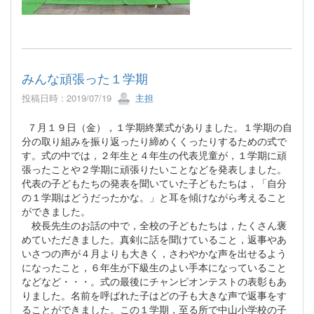
みんな頑張った１学期
投稿日時 : 2019/07/19
主担
７月１９日（金），１学期終業式がありました。１学期の自
分の取り組みを振り返ったり締めくくったりするための式で
す。式の中では，２年生と４年生の代表児童が，１学期に頑
張ったことや２学期に頑張りたいことなどを発表しました。
代表の子どもたちの発表を聞いていた子どもたちは，「自分
の１学期はどうだったかな。」と耳を傾けながら考えること
ができました。
校長先生のお話の中で，全校の子どもたちは，たくさん褒
めていただきました。真剣に話を聞けていること，返事やあ
いさつの声が４月よりも大きく，さわやかな声を出せるよう
になったこと，６年生が下級生のよい手本になっていること
などなど・・・。式の最後にチャンピオンテストの表彰もあ
りました。名前を呼ばれた子はどの子も大きな声で返事をす
ることができました。この１学期，至る所で中山小学校の子