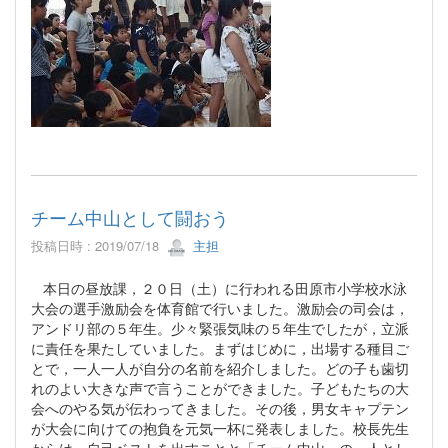
チーム中山として闘おう
投稿日時 : 2019/07/18
主担
本日の昼放課，２０日（土）に行われる田原市小学校水泳
大会の選手激励会を体育館で行いました。激励会の司会は，
アンドリ部の５年生。少々緊張気味の５年生でしたが，立派
に責任を果たしていました。まずはじめに，出場する種目ご
とで，一人一人が自分の名前を紹介しました。どの子も歯切
れのよい大きな声で言うことができました。子どもたちの大
会へのやる気が伝わってきました。その後，男女キャプテン
が大会に向けての抱負を元気一杯に発表しました。校長先生
からは，自己ベストを出すことと「チーム中山」の一人とし