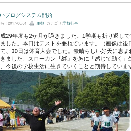
いブログシステム開始
 : 2017/06/01
主担
カテゴリ:
学校行事
29年度も2か月が過ぎました。1学期も折り返し
りました。本日はテストを兼ねています。（画像は後
て、30日は体育大会でした。素晴らしい好天に恵ま
できました。スローガン
「絆」
を胸に「感じて動く」
が、今後の学校生活に生きていくことと期待していま