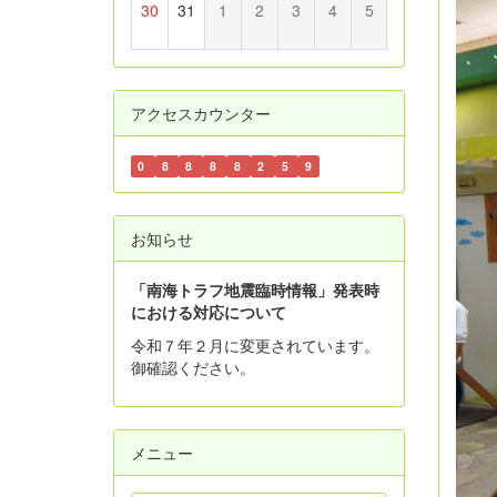
30
31
1
2
3
4
5
アクセスカウンター
0
8
8
8
8
2
5
9
お知らせ
「南海トラフ地震臨時情報」発表時
における対応について
令和７年２月に変更されています。
御確認ください。
メニュー