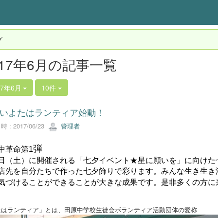
グ
017年6月の記事一覧
17年6月
10件
いよたはランティア始動！
 : 2017/06/23
管理者
弾
中革命第
1
1日（土）に開催される
「七夕イベント★星に願いを」
に向けた
店先を自分たちで作った七夕飾りで彩ります。みんな生き生き
気づけることができることが大きな成果です。
是非多くの方に
たはランティア」とは、田原中学校生徒会ボランティア活動団体の愛称