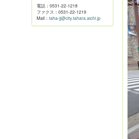
電話：0531-22-1218
ファクス：0531-22-1219
Mail：
taha-jj@city.tahara.aichi.jp