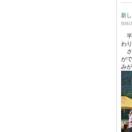
新し
投稿日時
平成
わ
さ
が
み