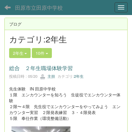
田原市立田原中学校
Toggl
ブログ
カテゴリ:2年生
2年生
10件
総合 ２年生職場体験学習
投稿日時 : 05/20
主担
カテゴリ:
2年生
先生体験 IN 田原中学校
１限 エンカウンターを知ろう 生徒役でエンカウンター体
験
２限〜４限 先生役でエンカウンターをやってみよう エン
カウンター実習 ２限発表練習 ３・４限発表
５限 奉仕作業（環境整備活動）