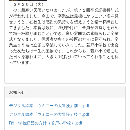
３月２０日（火）
少し肌寒い天候となりましたが、第７１回卒業証書授与式
が行われました。今まで、卒業生は最後にかっこいい姿を見
せようと、在校生は感謝の気持ちを伝えようと精一杯練習し
てきました。本番は歌に、呼び掛けに、全員が気持ちを込め
て精一杯取り組むことができ、良い雰囲気の素晴らしい卒業
式となりました。保護者や多くの校区の方々に見守られ、卒
業生１５名は立派に卒業していきました。若戸小学校で出会
った友だちは一生の宝物です。これからも、若戸小で過ごし
た日々を忘れずに、大きく羽ばたいていってくれることを祈
っています。
お知らせ
デジタル絵本「ウミニーの大冒険」前半.pdf
デジタル絵本「ウミニーの大冒険」後半.pdf
R5 学校経営の方針（若戸小学校）.pdf